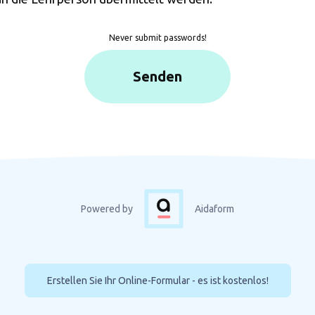
Never submit passwords!
Senden
Powered by
Aidaform
Erstellen Sie Ihr Online-Formular - es ist kostenlos!